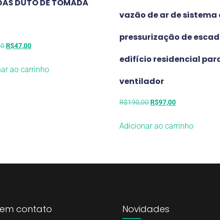
DAS DUTO DE TOMADA
vazão de ar de sistema
pressurização de escad
00
R$
47,00
edifício residencial pa
ar ao carrinho
ventilador
R$
190,00
R$
97,00
Adicionar ao carrinho
 em contato
Novidades