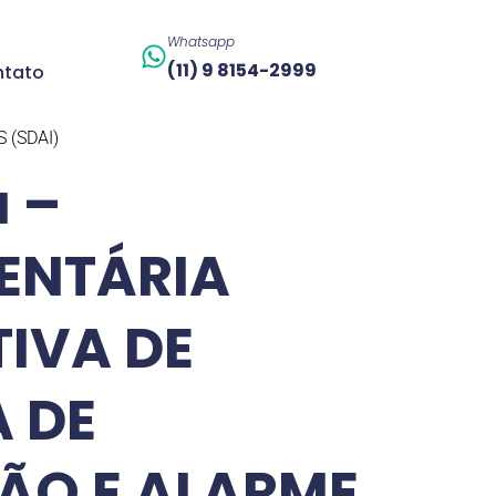
Whatsapp
(11) 9 8154-2999
tato
 (SDAI)
a –
ENTÁRIA
TIVA DE
A DE
ÃO E ALARME