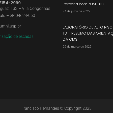
 8154-2999
Parceria com a IMEBIO
aguaz, 133 – Vila Congonhas
24 de julho de 2025
ulo – SP 04624-060
umni.usp.br
LABORATÓRIO DE ALTO RISC
TB – RESUMO DAS ORIENTA
rização de escadas
DA OMS
26 de março de 2025
Francisco Hernandes © Copyright 2023