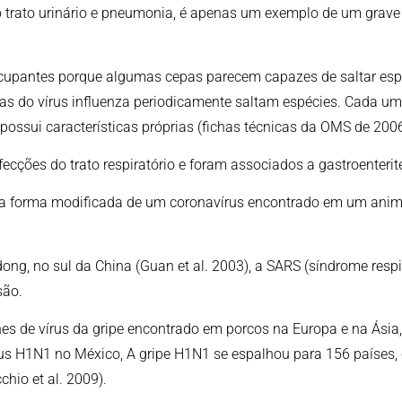
o trato urinário e pneumonia, é apenas um exemplo de um grav
ocupantes porque algumas cepas parecem capazes de saltar esp
pas do vírus influenza periodicamente saltam espécies. Cada um
ossui características próprias (fichas técnicas da OMS de 2006
ecções do trato respiratório e foram associados a gastroenterit
ma forma modificada de um coronavírus encontrado em um ani
dong, no sul da China (Guan et al. 2003), a SARS (síndrome res
são.
es de vírus da gripe encontrado em porcos na Europa e na Ásia
us H1N1 no México, A gripe H1N1 se espalhou para 156 países
hio et al. 2009).