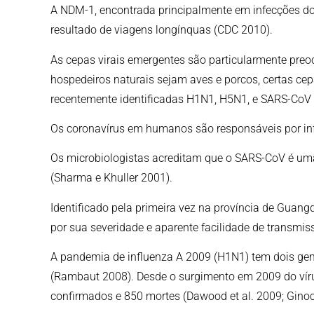
A NDM-1, encontrada principalmente em infecções d
resultado de viagens longínquas (CDC 2010).
As cepas virais emergentes são particularmente pre
hospedeiros naturais sejam aves e porcos, certas ce
recentemente identificadas H1N1, H5N1, e SARS-CoV p
Os coronavírus em humanos são responsáveis ​​por inf
Os microbiologistas acreditam que o SARS-CoV é u
(Sharma e Khuller 2001).
Identificado pela primeira vez na província de Guang
por sua severidade e aparente facilidade de transmis
A pandemia de influenza A 2009 (H1N1) tem dois gen
(Rambaut 2008). Desde o surgimento em 2009 do vír
confirmados e 850 mortes (Dawood et al. 2009; Ginocc