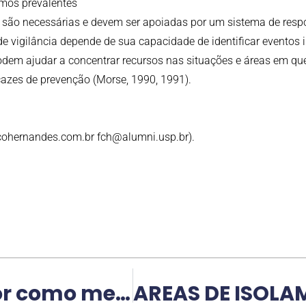
mos prevalentes
as são necessárias e devem ser apoiadas por um sistema de resp
 de vigilância depende de sua capacidade de identificar event
dem ajudar a concentrar recursos nas situações e áreas em q
ficazes de prevenção (Morse, 1990, 1991).
cohernandes.com.br
fch@alumni.usp.br
).
A evolução do elevador como meio de evacuação