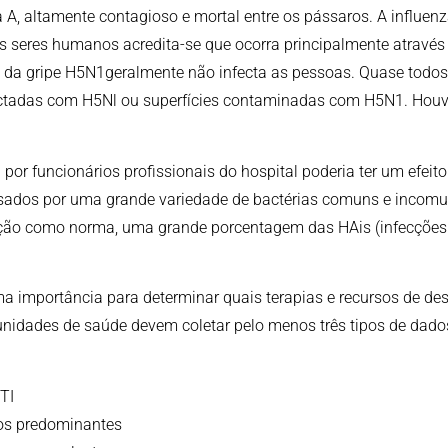
 A, altamente contagioso e mortal entre os pássaros. A influenz
os seres humanos acredita-se que ocorra principalmente através 
rus da gripe H5N1geralmente não infecta as pessoas. Quase to
fectadas com H5Nl ou superfícies contaminadas com H5N1. Hou
 por funcionários profissionais do hospital poderia ter um efei
dos ​​por uma grande variedade de bactérias comuns e incomuns
ção como norma, uma grande porcentagem das HAis (infecções 
ma importância para determinar quais terapias e recursos de des
idades de saúde devem coletar pelo menos três tipos de dados 
TI
mos predominantes