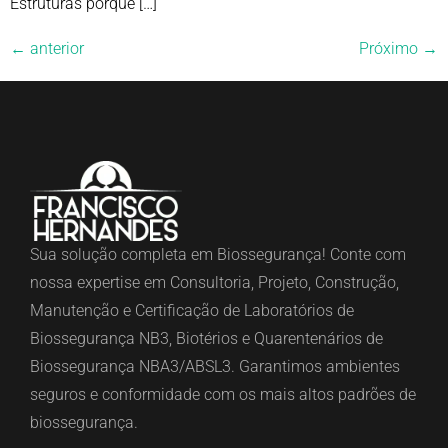
Estruturas porque […]
←
anterior
Próximo
→
Sua solução completa em Biossegurança! Conte com
nossa expertise em Consultoria, Projeto, Construção,
Manutenção e Certificação de Laboratórios de
Biossegurança NB3, Biotérios e Quarentenários de
Biossegurança NBA3/ABSL3. Garantimos ambientes
seguros e conformidade com os mais altos padrões de
biossegurança.